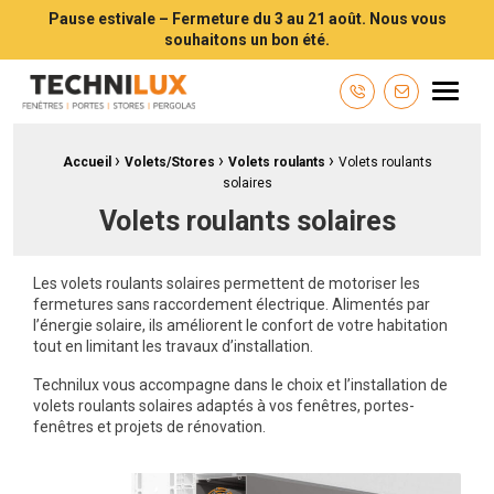
Pause estivale – Fermeture du 3 au 21 août. Nous vous
souhaitons un bon été.
Technilux TECHNILUX votre installateur de fenêtres, volets, portes e
Menu
Contactez-n
›
›
›
Fil d'Ariane :
Accueil
Volets/Stores
Volets roulants
Volets roulants
solaires
Volets roulants solaires
Les volets roulants solaires permettent de motoriser les
fermetures sans raccordement électrique. Alimentés par
l’énergie solaire, ils améliorent le confort de votre habitation
tout en limitant les travaux d’installation.
Technilux vous accompagne dans le choix et l’installation de
volets roulants solaires adaptés à vos fenêtres, portes-
fenêtres et projets de rénovation.