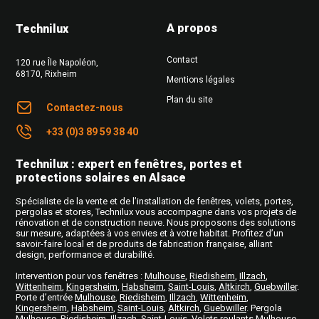
A propos
Technilux
Contact
120 rue Île Napoléon
,
68170
,
Rixheim
Mentions légales
Plan du site
Contactez-nous
+33 (0)3 89 59 38 40
Technilux : expert en fenêtres, portes et
protections solaires en Alsace
Spécialiste de la vente et de l’installation de fenêtres, volets, portes,
pergolas et stores, Technilux vous accompagne dans vos projets de
rénovation et de construction neuve. Nous proposons des solutions
sur mesure, adaptées à vos envies et à votre habitat. Profitez d’un
savoir-faire local et de produits de fabrication française, alliant
design, performance et durabilité.
Intervention pour vos fenêtres
:
Mulhouse
,
Riedisheim
,
Illzach
,
Wittenheim
,
Kingersheim
,
Habsheim
,
Saint-Louis
,
Altkirch
,
Guebwiller
.
Porte d’entrée
Mulhouse
,
Riedisheim
,
Illzach
,
Wittenheim
,
Kingersheim
,
Habsheim
,
Saint-Louis
,
Altkirch
,
Guebwiller
. Pergola
Mulhouse
,
Riedisheim
,
Illzach
,
Saint-Louis
. Volets roulants
Mulhouse
.