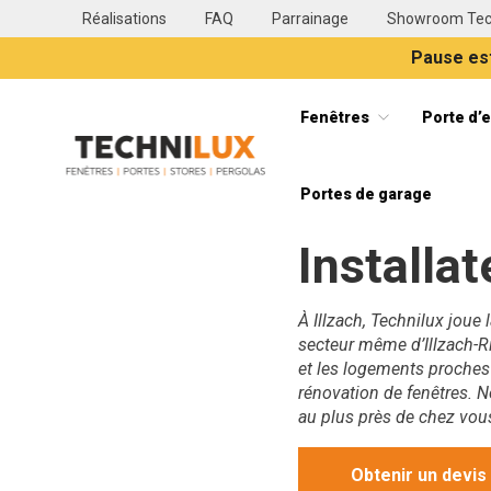
Réalisations
FAQ
Parrainage
Showroom Tec
Pause est
Fenêtres
Porte d’
Technilux TECHNILUX votre installateur de fenêtres, vol
Portes de garage
Installat
À Illzach, Technilux joue 
secteur même d’Illzach-R
et les logements proches 
rénovation de fenêtres.
au plus près de chez vou
Obtenir un devis