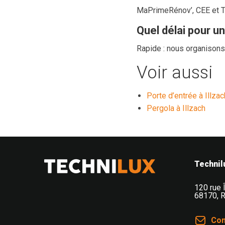
MaPrimeRénov’, CEE et TV
Quel délai pour un
Rapide : nous organisons
Voir aussi
Porte d’entrée à Illzac
Pergola à Illzach
Technilux TECHNILUX votre installateur de fenêtres, volet
Technil
120 rue 
68170
,
R
Con