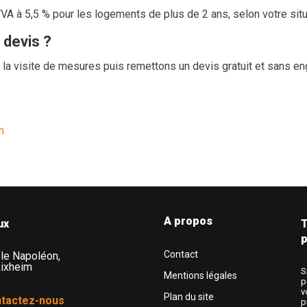
A à 5,5 % pour les logements de plus de 2 ans, selon votre situ
 devis ?
 la visite de mesures puis remettons un devis gratuit et sans e
h
A propos
s, portes et stores en Alsace
ux
T
p
Contact
Île Napoléon
,
ixheim
S
Mentions légales
p
v
Plan du site
tactez-nous
p