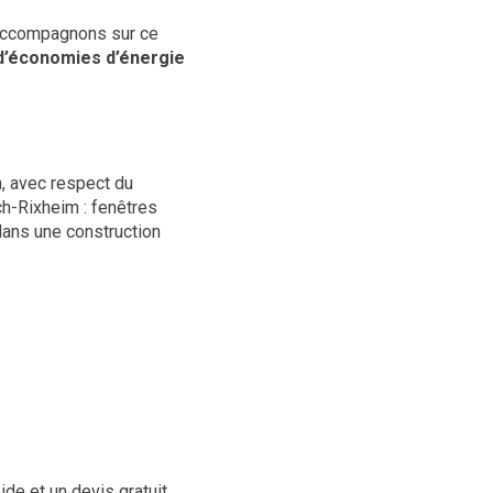
s accompagnons sur ce
 d’économies d’énergie
, avec respect du
ch-Rixheim : fenêtres
dans une construction
de et un devis gratuit