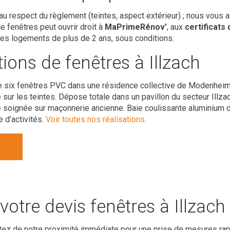
n au respect du règlement (teintes, aspect extérieur) ; nous vou
 fenêtres peut ouvrir droit à
MaPrimeRénov’
, aux
certificats
les logements de plus de 2 ans, sous conditions.
tions de fenêtres à Illzach
six fenêtres PVC dans une résidence collective de Modenheim
sur les teintes. Dépose totale dans un pavillon du secteur Illza
 soignée sur maçonnerie ancienne. Baie coulissante aluminium 
 d’activités.
Voir toutes nos réalisations
.
tre devis fenêtres à Illzach
fitez de notre proximité immédiate pour une prise de mesures rapi