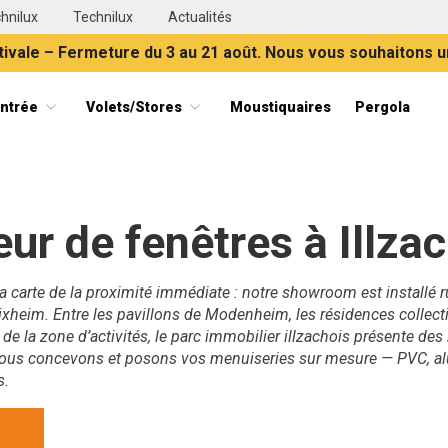
hnilux
Technilux
Actualités
ivale – Fermeture du 3 au 21 août. Nous vous souhaitons u
entrée
Volets/Stores
Moustiquaires
Pergola
ets, portes et stores en Alsace
eur de fenêtres à Illza
la carte de la proximité immédiate : notre showroom est installé r
ixheim. Entre les pavillons de Modenheim, les résidences collec
de la zone d’activités, le parc immobilier illzachois présente des
 Nous concevons et posons vos menuiseries sur mesure — PVC, a
s.