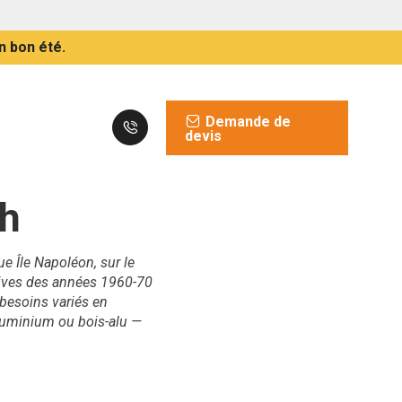
n bon été.
Demande de
devis
ch
ue Île Napoléon, sur le
tives des années 1960-70
 besoins variés en
luminium ou bois-alu —