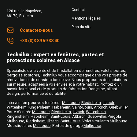
Contact
120 rue Île Napoléon
,
68170
,
Rixheim
Mentions légales
Plan du site
Contactez-nous
+33 (0)3 89 59 38 40
Technilux : expert en fenêtres, portes et
protections solaires en Alsace
Spécialiste de la vente et de l’installation de fenêtres, volets, portes,
pergolas et stores, Technilux vous accompagne dans vos projets de
rénovation et de construction neuve. Nous proposons des solutions
sur mesure, adaptées à vos envies et à votre habitat. Profitez d’un
savoir-faire local et de produits de fabrication française, alliant
design, performance et durabilité.
Intervention pour vos fenêtres
:
Mulhouse
,
Riedisheim
,
Illzach
,
Wittenheim
,
Kingersheim
,
Habsheim
,
Saint-Louis
,
Altkirch
,
Guebwiller
.
Porte d’entrée
Mulhouse
,
Riedisheim
,
Illzach
,
Wittenheim
,
Kingersheim
,
Habsheim
,
Saint-Louis
,
Altkirch
,
Guebwiller
. Pergola
Mulhouse
,
Riedisheim
,
Illzach
,
Saint-Louis
. Volets roulants
Mulhouse
.
Moustiquaires
Mulhouse
. Portes de garage
Mulhouse
.