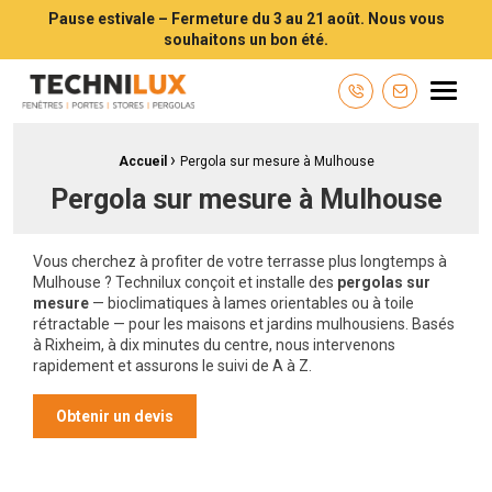
Pause estivale – Fermeture du 3 au 21 août. Nous vous
souhaitons un bon été.
Technilux TECHNILUX votre installateur de fenêtres, volets, portes e
Menu
Contactez-n
›
Fil d'Ariane :
Accueil
Pergola sur mesure à Mulhouse
Pergola sur mesure à Mulhouse
Vous cherchez à profiter de votre terrasse plus longtemps à
Mulhouse ? Technilux conçoit et installe des
pergolas sur
mesure
— bioclimatiques à lames orientables ou à toile
rétractable — pour les maisons et jardins mulhousiens. Basés
à Rixheim, à dix minutes du centre, nous intervenons
rapidement et assurons le suivi de A à Z.
Obtenir un devis