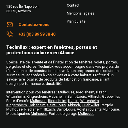
Contact
120 rue Île Napoléon
,
68170
,
Rixheim
Mentions légales
Plan du site
Contactez-nous
+33 (0)3 89 59 38 40
Technilux : expert en fenêtres, portes et
protections solaires en Alsace
Spécialiste de la vente et de l’installation de fenêtres, volets, portes,
pergolas et stores, Technilux vous accompagne dans vos projets de
rénovation et de construction neuve. Nous proposons des solutions
sur mesure, adaptées à vos envies et à votre habitat. Profitez d’un
savoir-faire local et de produits de fabrication française, alliant
design, performance et durabilité.
Intervention pour vos fenêtres
:
Mulhouse
,
Riedisheim
,
Illzach
,
Wittenheim
,
Kingersheim
,
Habsheim
,
Saint-Louis
,
Altkirch
,
Guebwiller
.
Porte d’entrée
Mulhouse
,
Riedisheim
,
Illzach
,
Wittenheim
,
Kingersheim
,
Habsheim
,
Saint-Louis
,
Altkirch
,
Guebwiller
. Pergola
Mulhouse
,
Riedisheim
,
Illzach
,
Saint-Louis
. Volets roulants
Mulhouse
.
Moustiquaires
Mulhouse
. Portes de garage
Mulhouse
.