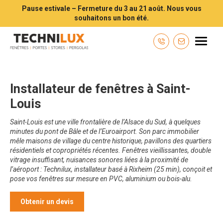
Pause estivale – Fermeture du 3 au 21 août. Nous vous
souhaitons un bon été.
Technilux TECHNILUX votre installateur de fenêtres, volets, portes e
Menu
Contactez-n
Installateur de fenêtres à Saint-
Louis
Saint-Louis est une ville frontalière de l’Alsace du Sud, à quelques
minutes du pont de Bâle et de l’Euroairport. Son parc immobilier
mêle maisons de village du centre historique, pavillons des quartiers
résidentiels et copropriétés récentes. Fenêtres vieillissantes, double
vitrage insuffisant, nuisances sonores liées à la proximité de
l’aéroport : Technilux, installateur basé à Rixheim (25 min), conçoit et
pose vos fenêtres sur mesure en PVC, aluminium ou bois-alu.
Obtenir un devis