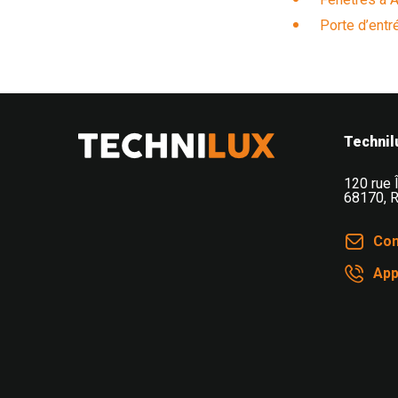
Porte d’entr
Technilux TECHNILUX votre installateur de fenêtres, volet
Technil
120 rue 
68170
,
R
Con
App