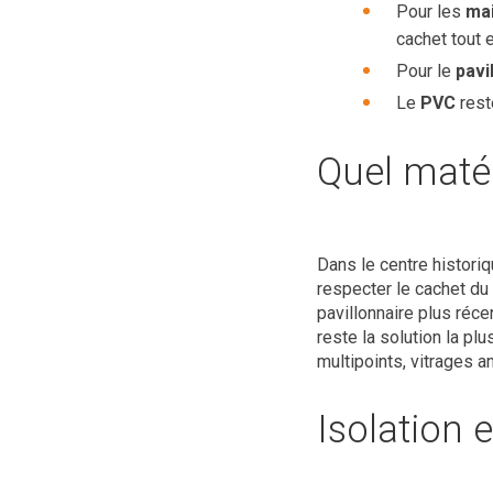
Pour les
ma
cachet tout e
Pour le
pavi
Le
PVC
reste
Quel matér
Dans le centre histori
respecter le cachet du 
pavillonnaire plus récent
reste la solution la p
multipoints, vitrages a
Isolation 