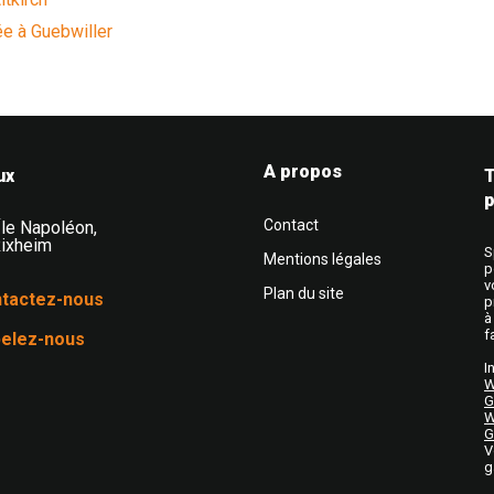
ée à Guebwiller
A propos
s, portes et stores en Alsace
ux
T
p
Contact
Île Napoléon
,
ixheim
S
Mentions légales
p
v
Plan du site
tactez-nous
p
à
f
elez-nous
I
W
G
W
G
V
g