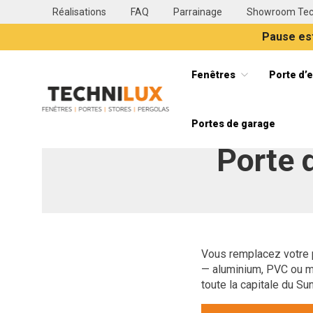
Réalisations
FAQ
Parrainage
Showroom Tec
Pause est
Fenêtres
Porte d’
Technilux TECHNILUX votre installateur de fenêtres, vol
Portes de garage
Fil d'Ariane :
Porte 
Vous remplacez votre p
— aluminium, PVC ou mix
toute la capitale du Su