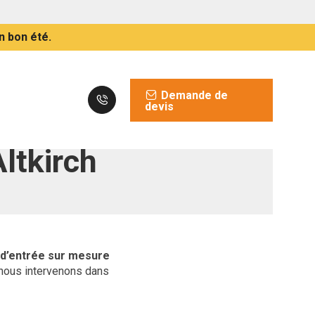
n bon été.
Demande de
devis
ltkirch
 d’entrée sur mesure
, nous intervenons dans