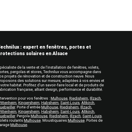
echnilux : expert en fenêtres, portes et
rotections solaires en Alsace
pécialiste de la vente et de l’installation de fenêtres, volets,
ortes, pergolas et stores, Technilux vous accompagne dans
os projets de rénovation et de construction neuve. Nous
roposons des solutions sur mesure, adaptées à vos envies et
 votre habitat. Profitez d’un savoir-faire local et de produits de
abrication française, alliant design, performance et durabilité.
ntervention pour vos fenêtres
:
Mulhouse
,
Riedisheim
,
Illzach
,
ittenheim
,
Kingersheim
,
Habsheim
,
Saint-Louis
,
Altkirch
,
uebwiller
. Porte d’entrée
Mulhouse
,
Riedisheim
,
Illzach
,
ittenheim
,
Kingersheim
,
Habsheim
,
Saint-Louis
,
Altkirch
,
uebwiller
. Pergola
Mulhouse
,
Riedisheim
,
Illzach
,
Saint-Louis
.
olets roulants
Mulhouse
. Moustiquaires
Mulhouse
. Portes de
arage
Mulhouse
.