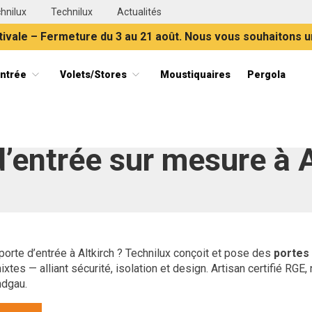
hnilux
Technilux
Actualités
ivale – Fermeture du 3 au 21 août. Nous vous souhaitons u
entrée
Volets/Stores
Moustiquaires
Pergola
ets, portes et stores en Alsace
›
Accueil
Porte d’entrée sur mesure à Altkirch
d’entrée sur mesure à A
orte d’entrée à Altkirch ? Technilux conçoit et pose des
portes
tes — alliant sécurité, isolation et design. Artisan certifié RGE
ndgau.