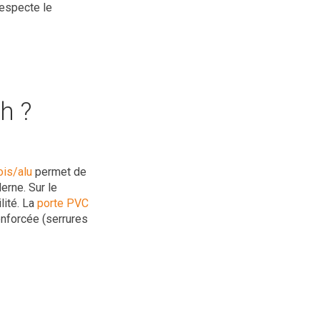
especte le
h ?
ois/alu
permet de
erne. Sur le
lité. La
porte PVC
enforcée (serrures