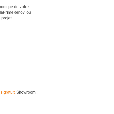
honique de votre
 MaPrimeRénov’ ou
 projet.
s gratuit
. Showroom :