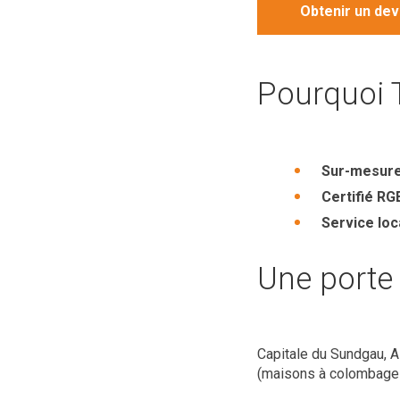
Obtenir un dev
Pourquoi T
Sur-mesur
Certifié RG
Service loc
Une porte 
Capitale du Sundgau, Al
(maisons à colombages,