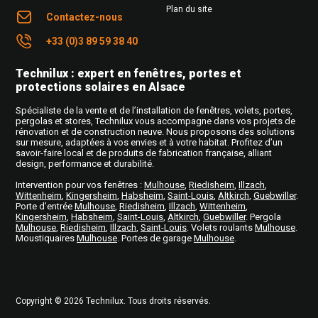
Plan du site
Contactez-nous
+33 (0)3 89 59 38 40
Technilux : expert en fenêtres, portes et
protections solaires en Alsace
Spécialiste de la vente et de l’installation de fenêtres, volets, portes,
pergolas et stores, Technilux vous accompagne dans vos projets de
rénovation et de construction neuve. Nous proposons des solutions
sur mesure, adaptées à vos envies et à votre habitat. Profitez d’un
savoir-faire local et de produits de fabrication française, alliant
design, performance et durabilité.
Intervention pour vos fenêtres
:
Mulhouse
,
Riedisheim
,
Illzach
,
Wittenheim
,
Kingersheim
,
Habsheim
,
Saint-Louis
,
Altkirch
,
Guebwiller
.
Porte d’entrée
Mulhouse
,
Riedisheim
,
Illzach
,
Wittenheim
,
Kingersheim
,
Habsheim
,
Saint-Louis
,
Altkirch
,
Guebwiller
. Pergola
Mulhouse
,
Riedisheim
,
Illzach
,
Saint-Louis
. Volets roulants
Mulhouse
.
Moustiquaires
Mulhouse
. Portes de garage
Mulhouse
.
Copyright © 2026
Technilux
. Tous droits réservés.