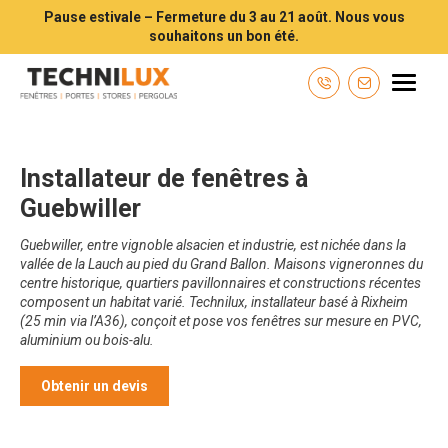
Pause estivale – Fermeture du 3 au 21 août. Nous vous
souhaitons un bon été.
Technilux TECHNILUX votre installateur de fenêtres, volets, portes e
Menu
Contactez-n
Installateur de fenêtres à
Guebwiller
Guebwiller, entre vignoble alsacien et industrie, est nichée dans la
vallée de la Lauch au pied du Grand Ballon. Maisons vigneronnes du
centre historique, quartiers pavillonnaires et constructions récentes
composent un habitat varié. Technilux, installateur basé à Rixheim
(25 min via l’A36), conçoit et pose vos fenêtres sur mesure en PVC,
aluminium ou bois-alu.
Obtenir un devis