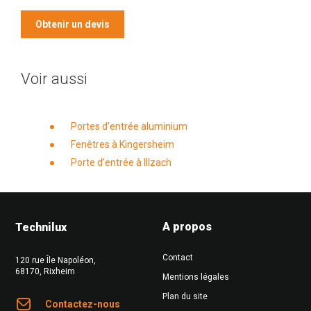
Obtenir un devis
Voir aussi
Portes d’entrée aluminium
Fenêtres à Kingersheim
Porte d’entrée à Illzach
A propos
Technilux
Contact
120 rue Île Napoléon
,
68170
,
Rixheim
Mentions légales
Plan du site
Contactez-nous