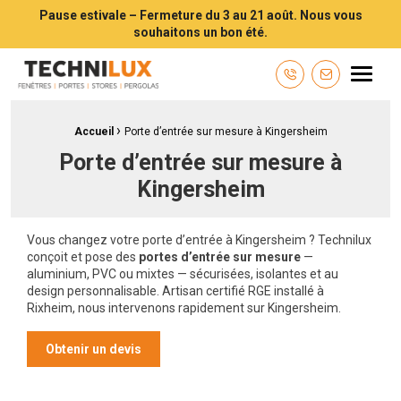
Pause estivale – Fermeture du 3 au 21 août. Nous vous
souhaitons un bon été.
Technilux TECHNILUX votre installateur de fenêtres, volets, portes e
Menu
Contactez-n
›
Fil d'Ariane :
Accueil
Porte d’entrée sur mesure à Kingersheim
Porte d’entrée sur mesure à
Kingersheim
Vous changez votre porte d’entrée à Kingersheim ? Technilux
conçoit et pose des
portes d’entrée sur mesure
—
aluminium, PVC ou mixtes — sécurisées, isolantes et au
design personnalisable. Artisan certifié RGE installé à
Rixheim, nous intervenons rapidement sur Kingersheim.
Obtenir un devis