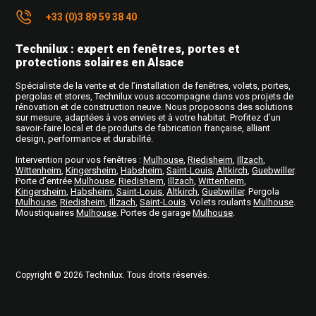
+33 (0)3 89 59 38 40
Technilux : expert en fenêtres, portes et
protections solaires en Alsace
Spécialiste de la vente et de l’installation de fenêtres, volets, portes,
pergolas et stores, Technilux vous accompagne dans vos projets de
rénovation et de construction neuve. Nous proposons des solutions
sur mesure, adaptées à vos envies et à votre habitat. Profitez d’un
savoir-faire local et de produits de fabrication française, alliant
design, performance et durabilité.
Intervention pour vos fenêtres
:
Mulhouse
,
Riedisheim
,
Illzach
,
Wittenheim
,
Kingersheim
,
Habsheim
,
Saint-Louis
,
Altkirch
,
Guebwiller
.
Porte d’entrée
Mulhouse
,
Riedisheim
,
Illzach
,
Wittenheim
,
Kingersheim
,
Habsheim
,
Saint-Louis
,
Altkirch
,
Guebwiller
. Pergola
Mulhouse
,
Riedisheim
,
Illzach
,
Saint-Louis
. Volets roulants
Mulhouse
.
Moustiquaires
Mulhouse
. Portes de garage
Mulhouse
.
Copyright © 2026
Technilux
. Tous droits réservés.