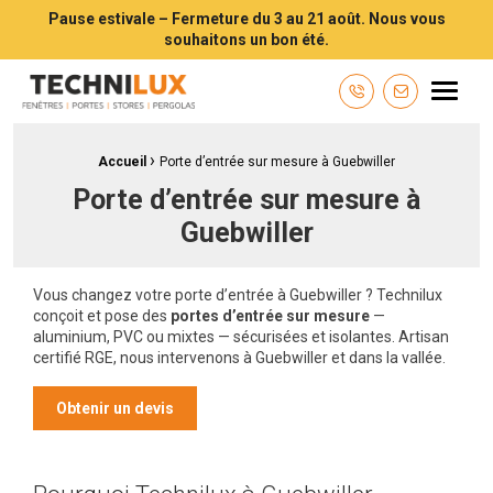
Pause estivale – Fermeture du 3 au 21 août. Nous vous
souhaitons un bon été.
Technilux TECHNILUX votre installateur de fenêtres, volets, portes e
Menu
Contactez-n
›
Fil d'Ariane :
Accueil
Porte d’entrée sur mesure à Guebwiller
Porte d’entrée sur mesure à
Guebwiller
Vous changez votre porte d’entrée à Guebwiller ? Technilux
conçoit et pose des
portes d’entrée sur mesure
—
aluminium, PVC ou mixtes — sécurisées et isolantes. Artisan
certifié RGE, nous intervenons à Guebwiller et dans la vallée.
Obtenir un devis