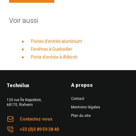
Voir aussi
Portes d’entrée aluminium
Fenêtres à Guebwiller
Porte d’entrée à Altkirch
A propos
Technilux
Contact
120 rue Île Napoléon
,
68170
,
Rixheim
Mentions légales
Plan du site
Contactez-nous
+33 (0)3 89 59 38 40