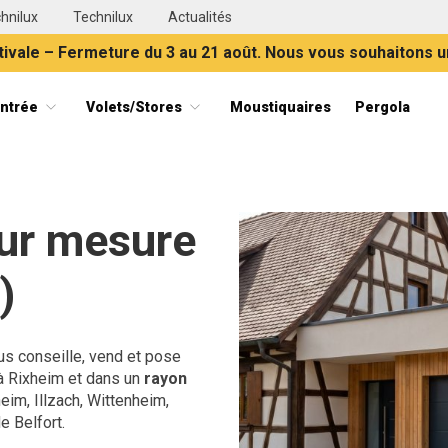
hnilux
Technilux
Actualités
ivale – Fermeture du 3 au 21 août. Nous vous souhaitons u
entrée
Volets/Stores
Moustiquaires
Pergola
ets, portes et stores en Alsace
sur mesure
)
s conseille, vend et pose
 Rixheim et dans un
rayon
im, Illzach, Wittenheim,
e Belfort.