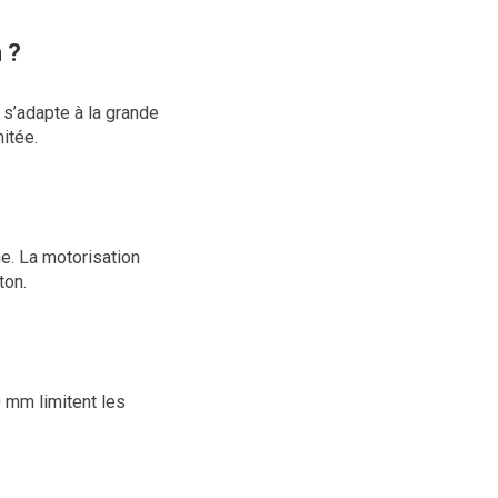
 ?
 s’adapte à la grande
itée.
ne. La motorisation
ton.
0 mm limitent les