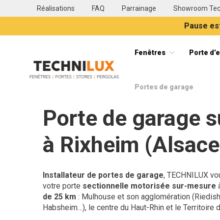
Réalisations
FAQ
Parrainage
Showroom Tec
Pause est
Fenêtres
Porte d’
Technilux TECHNILUX votre installateur de fenêtres, vol
Portes de garage
Fil d'Ariane :
›
Accueil
Portes de garage
Porte de garage 
à Rixheim (Alsace
Installateur de portes de garage
, TECHNILUX vou
votre porte
sectionnelle motorisée sur-mesure
à
de 25 km
: Mulhouse et son agglomération (Riedishe
Habsheim…), le centre du Haut-Rhin et le Territoire d