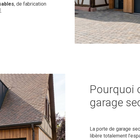
sables
, de fabrication
E
.
Pourquoi c
garage sec
La porte de garage sect
libère totalement l’espa