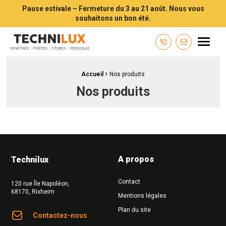
Pause estivale – Fermeture du 3 au 21 août. Nous vous
souhaitons un bon été.
Technilux TECHNILUX votre installateur de fenêtres, volets, portes e
Menu
Contactez-n
›
Fil d'Ariane :
Accueil
Nos produits
Nos produits
A propos
Technilux
Contact
120 rue Île Napoléon
,
68170
,
Rixheim
Mentions légales
Plan du site
Contactez-nous